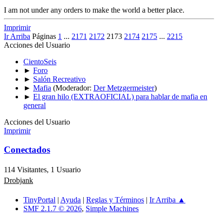
I am not under any orders to make the world a better place.
Imprimir
Ir Arriba
Páginas
1
...
2171
2172
2173
2174
2175
...
2215
Acciones del Usuario
CientoSeis
►
Foro
►
Salón Recreativo
►
Mafia
(Moderador:
Der Metzgermeister
)
►
El gran hilo (EXTRAOFICIAL) para hablar de mafia en
general
Acciones del Usuario
Imprimir
Conectados
114 Visitantes, 1 Usuario
Drobjank
TinyPortal
|
Ayuda
|
Reglas y Términos
|
Ir Arriba ▲
SMF 2.1.7 © 2026
,
Simple Machines