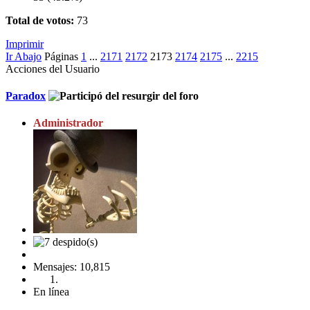
Total de votos:
73
Imprimir
Ir Abajo
Páginas
1
...
2171
2172
2173
2174
2175
...
2215
Acciones del Usuario
Paradox
Administrador
Mensajes: 10,815
En línea