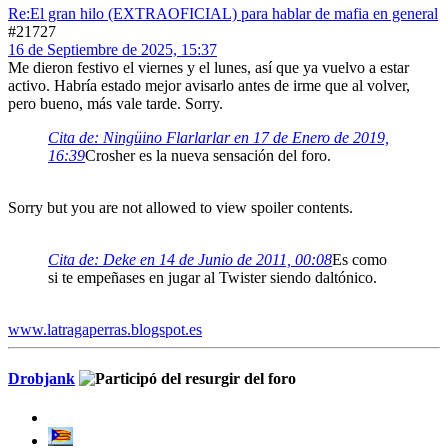
Re:El gran hilo (EXTRAOFICIAL) para hablar de mafia en general
#21727
16 de Septiembre de 2025, 15:37
Me dieron festivo el viernes y el lunes, así que ya vuelvo a estar
activo. Habría estado mejor avisarlo antes de irme que al volver,
pero bueno, más vale tarde. Sorry.
Cita de: Ningüino Flarlarlar en 17 de Enero de 2019,
16:39
Crosher es la nueva sensación del foro.
Sorry but you are not allowed to view spoiler contents.
Cita de: Deke en 14 de Junio de 2011, 00:08
Es como
si te empeñases en jugar al Twister siendo daltónico.
www.latragaperras.blogspot.es
Drobjank