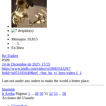
Mensajes: 10,815
En línea
Re:Trailers
#509
24 de Diciembre de 2025, 15:55
https://www.imdb.com/video/vi1068354329/?
listId=ls053181649&ref_=hm_hp_vi_hero-video-1_1
I am not under any orders to make the world a better place.
Imprimir
Ir Arriba
Páginas
1
...
49
50
51
52
53
...
58
Acciones del Usuario
CientoSeis