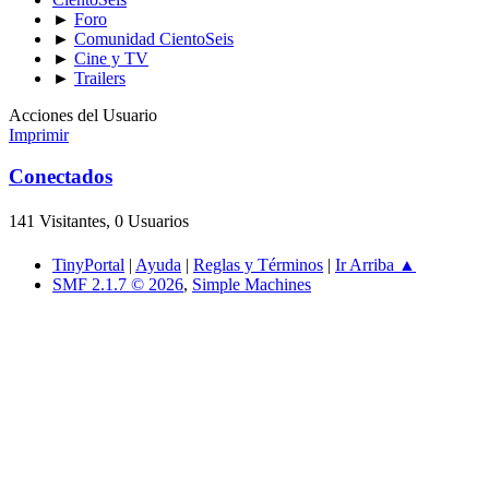
►
Foro
►
Comunidad CientoSeis
►
Cine y TV
►
Trailers
Acciones del Usuario
Imprimir
Conectados
141 Visitantes, 0 Usuarios
TinyPortal
|
Ayuda
|
Reglas y Términos
|
Ir Arriba ▲
SMF 2.1.7 © 2026
,
Simple Machines