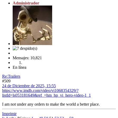
Administrador
Mensajes: 10,821
En línea
Re:Trailers
#509
24 de Diciembre de 2025, 15:55
https://www.imdb.com/video/vi1068354329/?
listId=ls053181649&ref_=hm_hp_vi_hero-video-1_1
I am not under any orders to make the world a better place.
Imprimir