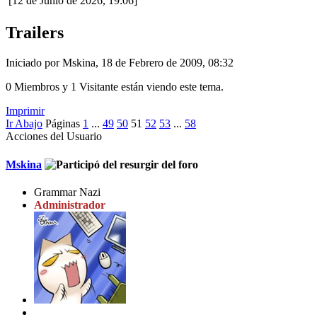
[12 de Junio de 2026, 19:06]
Trailers
Iniciado por Mskina, 18 de Febrero de 2009, 08:32
0 Miembros y 1 Visitante están viendo este tema.
Imprimir
Ir Abajo
Páginas
1
...
49
50
51
52
53
...
58
Acciones del Usuario
Mskina
Grammar Nazi
Administrador