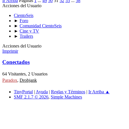
Ir Arriba
Páginas
1
...
49
50
51
52
53
...
58
Acciones del Usuario
CientoSeis
►
Foro
►
Comunidad CientoSeis
►
Cine y TV
►
Trailers
Acciones del Usuario
Imprimir
Conectados
64 Visitantes, 2 Usuarios
Paradox
,
Drobjank
TinyPortal
|
Ayuda
|
Reglas y Términos
|
Ir Arriba ▲
SMF 2.1.7 © 2026
,
Simple Machines