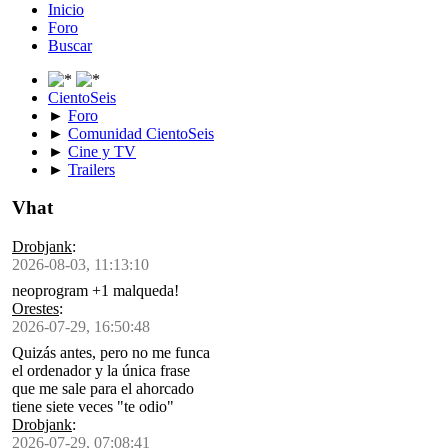
Inicio
Foro
Buscar
CientoSeis
►
Foro
►
Comunidad CientoSeis
►
Cine y TV
►
Trailers
Vhat
Drobjank
:
2026-08-03, 11:13:10
neoprogram +1 malqueda!
Orestes
:
2026-07-29, 16:50:48
Quizás antes, pero no me funca
el ordenador y la única frase
que me sale para el ahorcado
tiene siete veces "te odio"
Drobjank
:
2026-07-29, 07:08:41