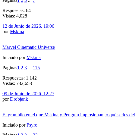
Páginas
1
2
3
...
7
Respuestas: 64
Vistas: 4,028
12 de Junio de 2026, 19:06
por
Mskina
Marvel Cinematic Universe
Iniciado por
Mskina
Páginas
1
2
3
...
115
Respuestas: 1,142
Vistas: 732,653
09 de Junio de 2026, 12:27
por
Drobjank
El gran hilo en el que Mskina y Penguin implosionan, o qué series de
Iniciado por
Psyro