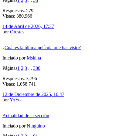
Páginas
1
2
3
...
58
Respuestas: 579
Vistas: 380,966
14 de Abril de 2026, 17:37
por
Orestes
¿Cuál es la última película que has visto?
Iniciado por
Mskina
Páginas
1
2
3
...
380
Respuestas: 3,796
Vistas: 1,058,741
12 de Diciembre de 2025, 16:47
por
YoYo
Actualidad de la sección
Iniciado por
Ningüino