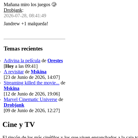
Mañana miro los juegos 🥲
Drobjank
:
2026-07-28, 08:41:49
Jandrew +1 malqueda!
Temas recientes
Adivina la película
de
Orestes
[
Hoy
a las 09:41]
A revisitar
de
Mskina
[23 de Junio de 2026, 14:07]
Streaming killed the movie...
de
Mskina
[12 de Junio de 2026, 19:06]
Marvel Cinematic Universe
de
Drobjank
[09 de Junio de 2026, 12:27]
Cine y TV
El rincón de los más cinéfilos y los que viven enganchados a la caja t