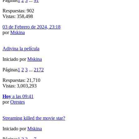
Páginas
1
2
3
...
91
Respuestas: 902
Vistas: 358,498
03 de Febrero de 2024, 23:18
por
Mskina
Adivina la película
Iniciado por
Mskina
Páginas
1
2
3
...
2172
Respuestas: 21,710
Vistas: 3,003,293
Hoy
a las 09:41
por
Orestes
Streaming killed the movie star?
Iniciado por
Mskina