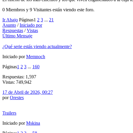
0 Miembros y 9 Visitantes están viendo este foro.
Ir Abajo
Páginas
1
2
3
...
21
Asunto
/
Iniciado por
Respuestas
/
Vistas
Último Mensaje
¿Qué serie estás viendo actualmente?
Iniciado por
Memnoch
Páginas
1
2
3
...
160
Respuestas: 1,597
Vistas: 749,942
17 de Abril de 2026, 00:27
por
Orestes
Trailers
Iniciado por
Mskina